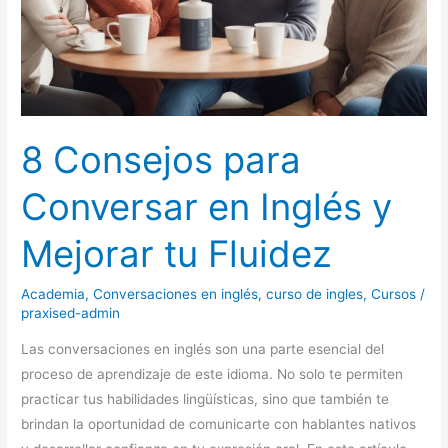
tu
Fluidez
8 Consejos para
Conversar en Inglés y
Mejorar tu Fluidez
Academia
,
Conversaciones en inglés
,
curso de ingles
,
Cursos
/
praxised-admin
Las conversaciones en inglés son una parte esencial del
proceso de aprendizaje de este idioma. No solo te permiten
practicar tus habilidades lingüísticas, sino que también te
brindan la oportunidad de comunicarte con hablantes nativos