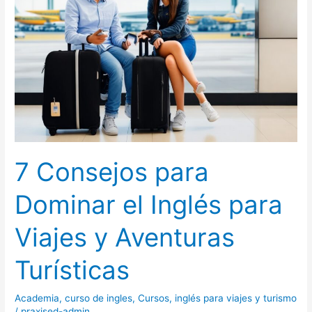
el
Inglés
para
Viajes
y
Aventuras
Turísticas
7 Consejos para
Dominar el Inglés para
Viajes y Aventuras
Turísticas
Academia
,
curso de ingles
,
Cursos
,
inglés para viajes y turismo
/
praxised-admin