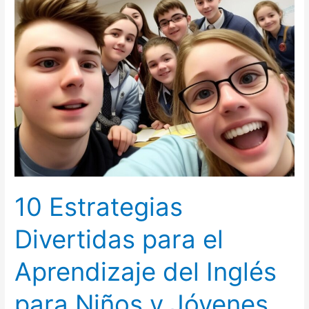
Divertidas
para
el
Aprendizaje
del
Inglés
para
Niños
y
Jóvenes
10 Estrategias
Divertidas para el
Aprendizaje del Inglés
para Niños y Jóvenes