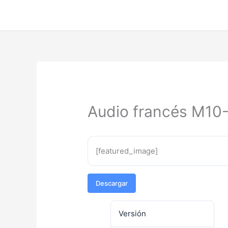
Ir
al
contenido
Audio francés M10
[featured_image]
Descargar
Versión