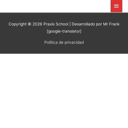
Ir
Men
al
princ
contenido
Copyright © 2026
Praxis School
| Desarrollado por Mr Frank
[google-translator]
Política de privacidad